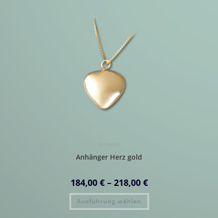
Schmuck
Anhänger Herz gold
Preisspanne:
184,00
€
–
218,00
€
184,00 €
bis
Dieses
218,00 €
Ausführung wählen
Produkt
weist
mehrere