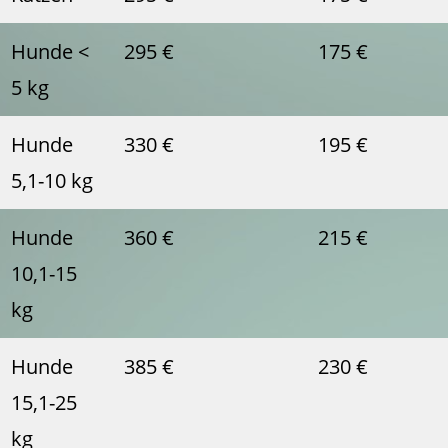
Hunde <
295 €
175 €
5 kg
Hunde
330 €
195 €
5,1-10 kg
Hunde
360 €
215 €
10,1-15
kg
Hunde
385 €
230 €
15,1-25
kg