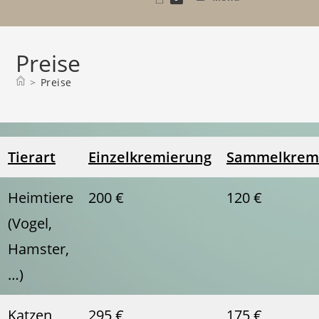
Preise
>
Preise
Tierart
Einzelkremierung
Sammelkrem
Heimtiere
200 €
120 €
(Vogel,
Hamster,
…)
Katzen
295 €
175 €