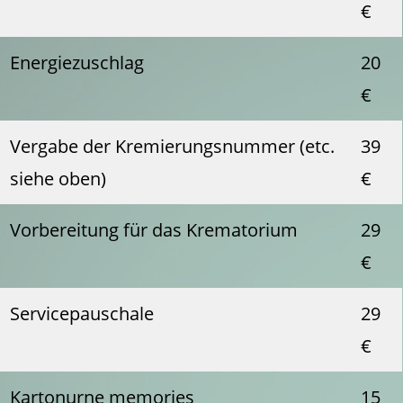
€
Energiezuschlag
20
€
Vergabe der Kremierungsnummer (etc.
39
siehe oben)
€
Vorbereitung für das Krematorium
29
€
Servicepauschale
29
€
Kartonurne memories
15